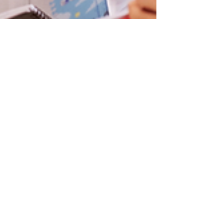
16 juil. 2021
10 CONSEILS POUR BOOSTER
VOTRE MÉMOIRE - COACHING
SCOLAIRE - MÉTHODE DE
TRAVAIL
Votre mémoire vous fait des tours ? C’est