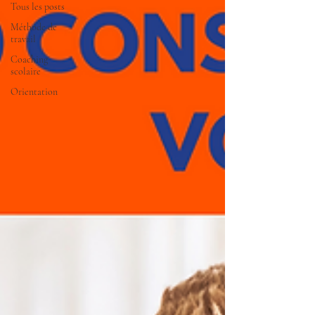
Tous les posts
Méthode de
travail
Coaching
scolaire
Orientation