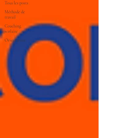
Tous les posts
Méthode de
travail
Coaching
scolaire
Orientation