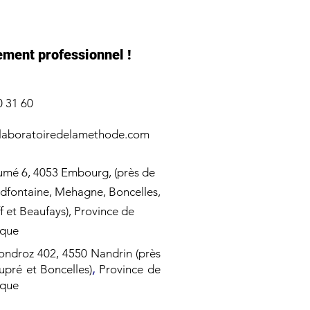
ement professionnel !
0 31 60
aboratoiredelamethode.com
mé 6, 4053 Embourg, (près de
dfontaine, Mehagne, Boncelles,
f
et Beaufays), Province de
ique
ndroz 402, 4550 Nandrin (près
pré et Boncelles)
,
Province de
ique