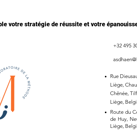
e votre stratégie de réussite et votre épanouiss
+32 495 3
asdhaen@l
Rue Dieusau
Liège, Chau
Chênée,
Tilf
Liège, Belg
Route du Co
de Huy, Neu
Liège, Belg